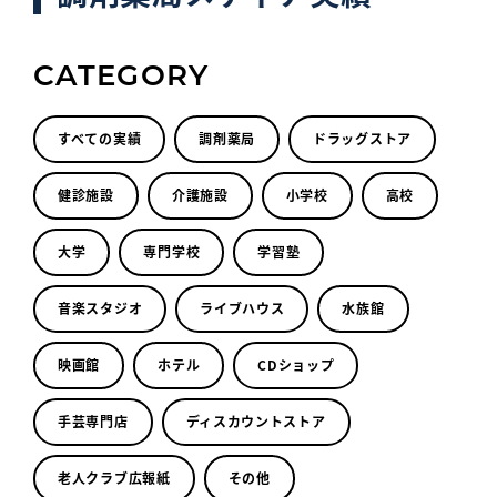
CATEGORY
すべての実績
調剤薬局
ドラッグストア
健診施設
介護施設
小学校
高校
大学
専門学校
学習塾
音楽スタジオ
ライブハウス
水族館
映画館
ホテル
CDショップ
手芸専門店
ディスカウントストア
老人クラブ広報紙
その他