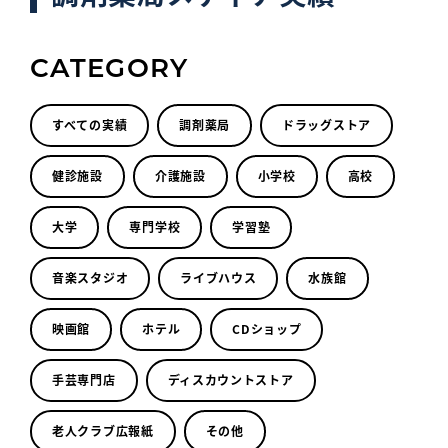
CATEGORY
すべての実績
調剤薬局
ドラッグストア
健診施設
介護施設
小学校
高校
大学
専門学校
学習塾
音楽スタジオ
ライブハウス
水族館
映画館
ホテル
CDショップ
手芸専門店
ディスカウントストア
老人クラブ広報紙
その他