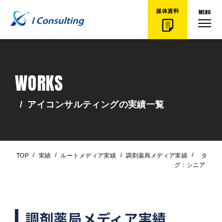
MENU
媒体資料
WORKS
/
アイコンサルティングの実績一覧
/
/
/
/
TOP
実績
ルートメディア実績
調剤薬局メディア実績
タ
グ：シニア
調剤薬局メディア実績