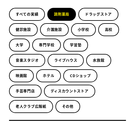
すべての実績
調剤薬局
ドラッグストア
健診施設
介護施設
小学校
高校
大学
専門学校
学習塾
音楽スタジオ
ライブハウス
水族館
映画館
ホテル
CDショップ
手芸専門店
ディスカウントストア
老人クラブ広報紙
その他