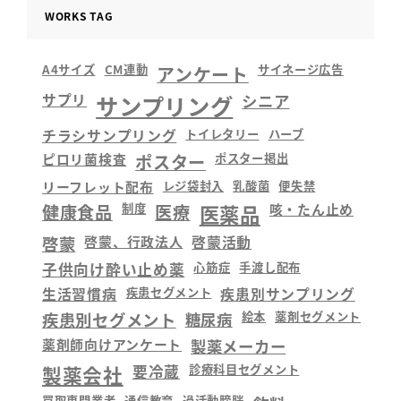
WORKS TAG
A4サイズ
CM連動
アンケート
サイネージ広告
サプリ
サンプリング
シニア
チラシサンプリング
トイレタリー
ハーブ
ピロリ菌検査
ポスター
ポスター掲出
リーフレット配布
レジ袋封入
乳酸菌
便失禁
健康食品
制度
医療
医薬品
咳・たん止め
啓蒙
啓蒙、行政法人
啓蒙活動
子供向け酔い止め薬
心筋症
手渡し配布
生活習慣病
疾患セグメント
疾患別サンプリング
疾患別セグメント
糖尿病
絵本
薬剤セグメント
薬剤師向けアンケート
製薬メーカー
製薬会社
要冷蔵
診療科目セグメント
買取専門業者
通信教育
過活動膀胱