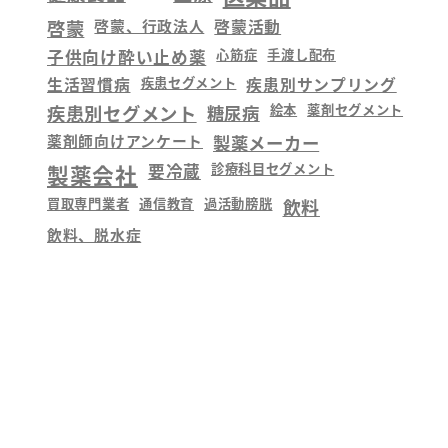
啓蒙
啓蒙、行政法人
啓蒙活動
子供向け酔い止め薬
心筋症
手渡し配布
生活習慣病
疾患セグメント
疾患別サンプリング
疾患別セグメント
糖尿病
絵本
薬剤セグメント
薬剤師向けアンケート
製薬メーカー
製薬会社
要冷蔵
診療科目セグメント
買取専門業者
通信教育
過活動膀胱
飲料
飲料、脱水症