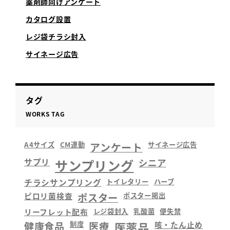
薬剤師向けアンケート
カタログ設置
レジ袋チラシ封入
サイネージ広告
タグ
WORKS TAG
A4サイズ
CM連動
アンケート
サイネージ広告
サプリ
サンプリング
シニア
チラシサンプリング
トイレタリー
ハーブ
ピロリ菌検査
ポスター
ポスター掲出
リーフレット配布
レジ袋封入
乳酸菌
便失禁
健康食品
制度
医療
医薬品
咳・たん止め