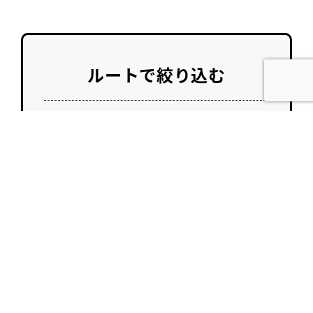
ルートで絞り込む
すべての実績
調剤薬局
ドラッグストア
健診施設
介護施設
小学校
高校
大学
専門学校
学習塾
音楽スタジオ
ライブハウス