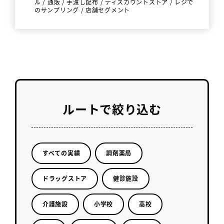
ル
/
通販
/
手渡し配布
/
ディスカウントストア
/
レジで
のサンプリング
/
店舗セグメント
ルートで絞り込む
すべての実績
調剤薬局
ドラッグストア
健診施設
介護施設
小学校
高校