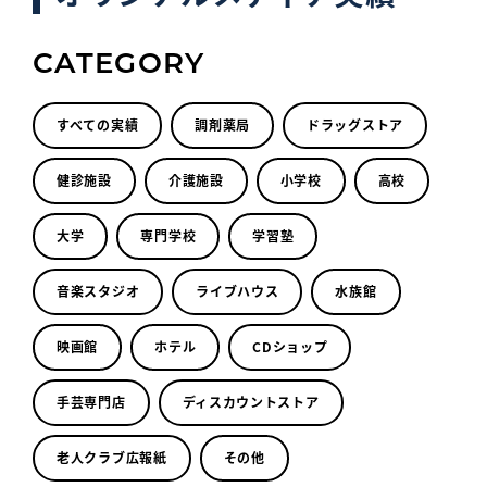
CATEGORY
すべての実績
調剤薬局
ドラッグストア
健診施設
介護施設
小学校
高校
大学
専門学校
学習塾
音楽スタジオ
ライブハウス
水族館
映画館
ホテル
CDショップ
手芸専門店
ディスカウントストア
老人クラブ広報紙
その他