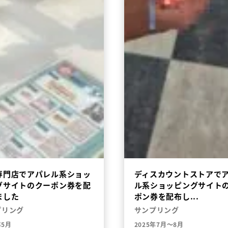
専門店でアパレル系ショッ
ディスカウントストアで
グサイトのクーポン券を配
ル系ショッピングサイト
ました
ポン券を配布し...
プリング
サンプリング
年5月
2025年7月～8月