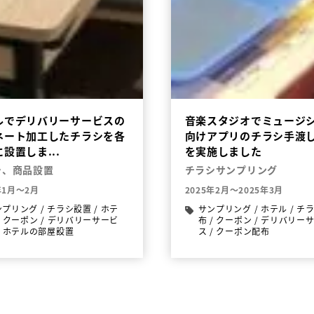
ルでデリバリーサービスの
音楽スタジオでミュージ
ネート加工したチラシを各
向けアプリのチラシ手渡
設置しま...
を実施しました
シ、商品設置
チラシサンプリング
年1月～2月
2025年2月～2025年3月
ンプリング
/
チラシ設置
/
ホテ
サンプリング
/
ホテル
/
チ
/
クーポン
/
デリバリーサービ
布
/
クーポン
/
デリバリー
/
ホテルの部屋設置
ス
/
クーポン配布