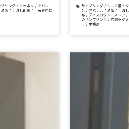
ンプリング
/
クーポン
/
アパレ
サンプリング
/
シニア層
/
/
通販
/
手渡し配布
/
手芸専門店
ン
/
アパレル
/
通販
/
手渡
布
/
ディスカウントストア
/
のサンプリング
/
店舗セグ
ト
/
主婦層