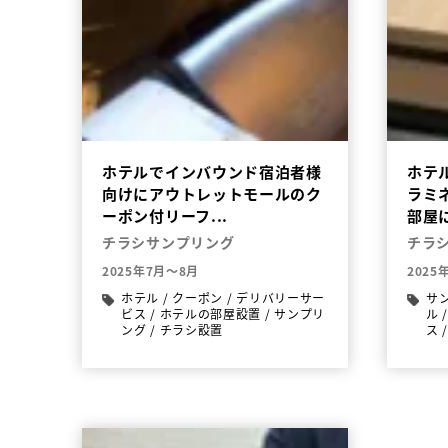
ホテルでインバウンド宿泊者様
ホテ
向けにアウトレットモールのク
ラミ
ーポン付リーフ...
部屋に
チラシサンプリング
チラ
2025年7月～8月
2025
ホテル
/
クーポン
/
デリバリーサー
サ
ビス
/
ホテルの部屋設置
/
サンプリ
ル
ング
/
チラシ設置
ス