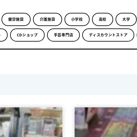
健診施設
介護施設
小学校
高校
大学
ル
CDショップ
手芸専門店
ディスカウントストア