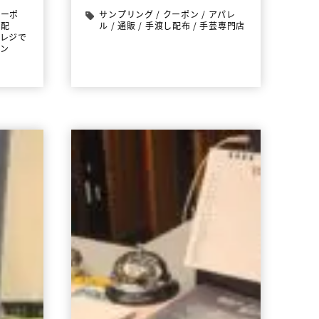
クーポ
サンプリング
/
クーポン
/
アパレ
し配
ル
/
通販
/
手渡し配布
/
手芸専門店
レジで
メン