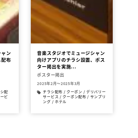
シャン
音楽スタジオでミュージシャン
し配布
向けアプリのチラシ設置、ポス
ター掲出を実施...
ポスター掲出
2025年2月～2025年3月
ラシ配
チラシ配布
/
クーポン
/
デリバリー
サービ
サービス
/
クーポン配布
/
サンプリ
ング
/
ホテル