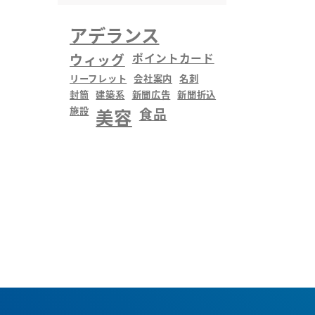
アデランス
ウィッグ
ポイントカード
リーフレット
会社案内
名刺
封筒
建築系
新聞広告
新聞折込
施設
美容
食品