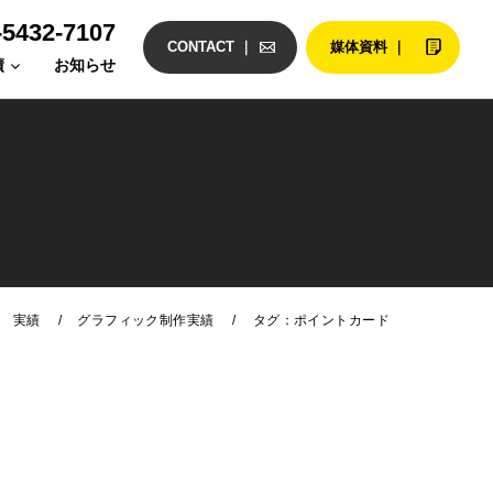
-5432-7107
CONTACT ｜
媒体資料 ｜
績
お知らせ
/
/
実績
グラフィック制作実績
タグ：ポイントカード