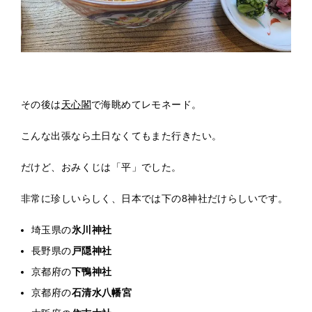
その後は
天心閣
で海眺めてレモネード。
こんな出張なら土日なくてもまた行きたい。
だけど、おみくじは「平」でした。
非常に珍しいらしく、日本では下の8神社だけらしいです。
埼玉県の
氷川神社
長野県の
戸隠神社
京都府の
下鴨神社
京都府の
石清水八幡宮