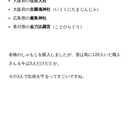
大阪府の
住吉大社
大阪府の
生國魂神社
（いくくにたまじんじゃ）
広島県の
厳島神社
香川県の
金刀比羅宮
（ことひらぐう）
名物のしゃもじを購入しましたが、昔は島に120人いた職人
さんも今は3人だけだとか。
その3人で伝統を守るってすごいですね。