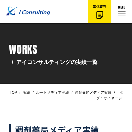
MENU
媒体資料
WORKS
/
アイコンサルティングの実績一覧
/
/
/
/
TOP
実績
ルートメディア実績
調剤薬局メディア実績
タ
グ：サイネージ
調剤薬局メディア実績