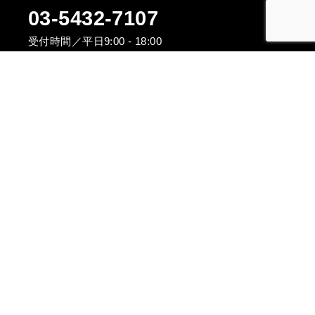
03-5432-7107
受付時間／平日9:00 - 18:00
〒154-0024
東京都世田谷区三軒茶屋1－33－12
ウィンドワード203
info@mail.i-consulting.co.jp
お問い合わせフォーム
媒体資料はこちら