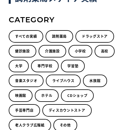
CATEGORY
すべての実績
調剤薬局
ドラッグストア
健診施設
介護施設
小学校
高校
大学
専門学校
学習塾
音楽スタジオ
ライブハウス
水族館
映画館
ホテル
CDショップ
手芸専門店
ディスカウントストア
老人クラブ広報紙
その他